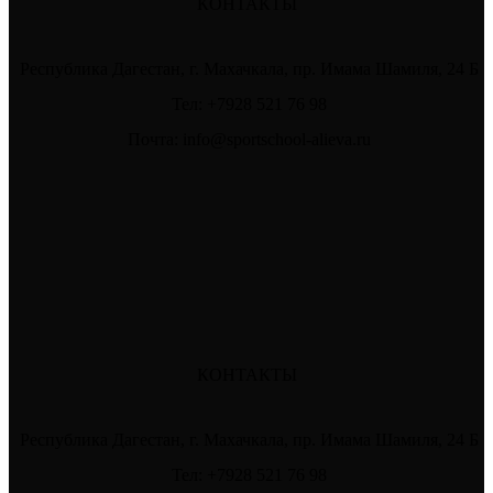
КОНТАКТЫ
Республика Дагестан, г. Махачкала, пр. Имама Шамиля, 24 Б
Тел: +7928 521 76 98
Почта: info@sportschool-alieva.ru
КОНТАКТЫ
Республика Дагестан, г. Махачкала, пр. Имама Шамиля, 24 Б
Тел: +7928 521 76 98