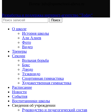
Почта: info@sportschool-alieva.ru
Разработка и поддержка интернет-агентство "Today"
Поиск
О школе
История школы
Али Алиев
Фото
Видео
Тренеры
Секции
Вольная борьба
Бокс
Дзюдо
Тхэквондо
Спортивная гимнастика
Художественная гимнастика
Расписание
Новости
События
Воспитанники школы
Сведения об учреждении
Руководство и педагогический состав