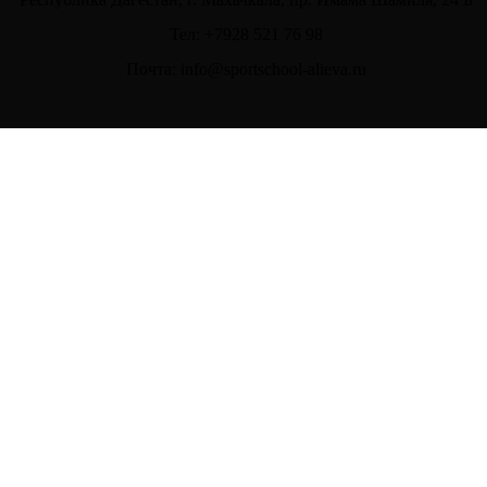
Тел: +7928 521 76 98
Почта: info@sportschool-alieva.ru