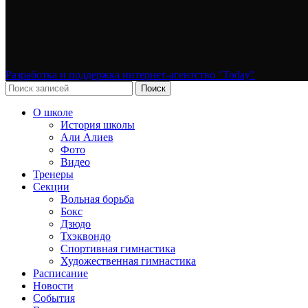
Разработка и поддержка интернет-агентство "Today"
Поиск
О школе
История школы
Али Алиев
Фото
Видео
Тренеры
Секции
Вольная борьба
Бокс
Дзюдо
Тхэквондо
Спортивная гимнастика
Художественная гимнастика
Расписание
Новости
События